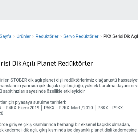
Sayfa
>
Ürünler
>
Redüktörler
>
Servo Redüktörler
>
PKX Serisi Dik Açılı
risi Dik Açılı Planet Redüktörler
tirilen STÖBER dik açılı planet dişli redüktörlerimiz olağanüstü hassasiye
anslarının yanı sıra çok düşük dişli boşluğu, yüksek burulma dayanımı v
sabit hızları sayesinde özellikle etkileyicidir.
tlar için piyasaya sürülme tarihleri:
X − P4KX: Ekim/2019 │ P5KX − P7KX: Mart /2020 │ P8KX − P9KX:
20
rde giriş ve çıkış kısımlarında herhangi bir eksenel kaçıklık olmadan,
tek kademeli dik açılı, çıkış kısmında ise dayanıklı planet dişli kademesine