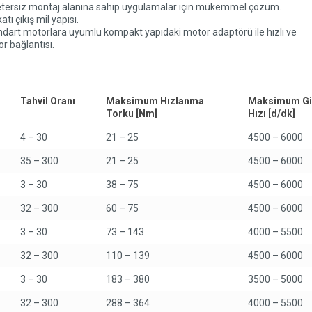
yetersiz montaj alanına sahip uygulamalar için mükemmel çözüm.
tı çıkış mil yapısı.
ndart motorlara uyumlu kompakt yapıdaki motor adaptörü ile hızlı ve
r bağlantısı.
Tahvil Oranı
Maksimum Hızlanma
Maksimum Gi
Torku [Nm]
Hızı [d/dk]
4 – 30
21 – 25
4500 – 6000
35 – 300
21 – 25
4500 – 6000
3 – 30
38 – 75
4500 – 6000
32 – 300
60 – 75
4500 – 6000
3 – 30
73 – 143
4000 – 5500
32 – 300
110 – 139
4500 – 6000
3 – 30
183 – 380
3500 – 5000
32 – 300
288 – 364
4000 – 5500