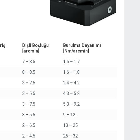
riş
Dişli Boşluğu
Burulma Dayanımı
[arcmin]
[Nm/arcmin]
7 – 8.5
1.5 – 1.7
8 – 8.5
1.6 – 1.8
3 – 7.5
2.4 – 4.2
3 – 5.5
4.3 – 5.2
3 – 7.5
5.3 – 9.2
3 – 5.5
9 – 12
2 – 6.5
13 – 25
2 – 4.5
25 – 32