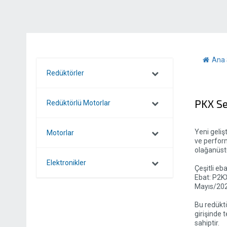
Ana 
Redüktörler
PKX Se
Redüktörlü Motorlar
Yeni geliş
Motorlar
ve perform
olağanüstü 
Elektronikler
Çeşitli eba
Ebat: P2K
Mayıs/20
Bu redüktö
girişinde 
sahiptir.