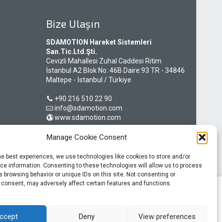
Bize Ulaşın
SDAMOTION Hareket Sistemleri
San.Tic.Ltd.Şti.
Cevizli Mahallesi Zuhal Caddesi Ritim
İstanbul A2 Blok No: 46B Daire:93 TR - 34846
Maltepe - İstanbul / Türkiye
+90 216 510 22 90
info@sdamotion.com
www.sdamotion.com
Manage Cookie Consent
Şirket Künyesi
he best experiences, we use technologies like cookies to store and/or
Gizlilik Politikası
e information. Consenting to these technologies will allow us to process
 browsing behavior or unique IDs on this site. Not consenting or
 consent, may adversely affect certain features and functions.
ınızla ilgili bilgileri ayrıca sosyal medya, reklamcılık ve analiz iş
lgilerle birleştirebilir. Web sitemizi kullanmaya devam ederseniz
ccept
Deny
View preferences