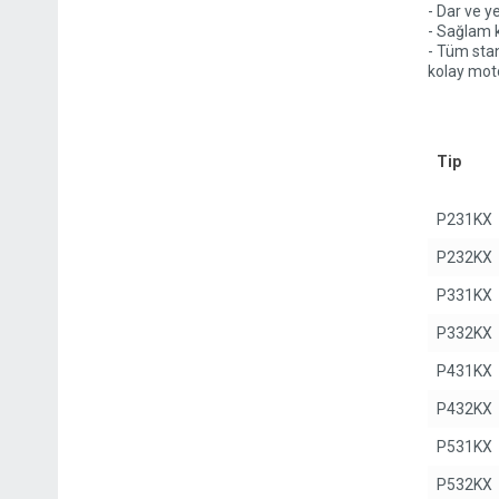
- Dar ve 
- Sağlam ka
- Tüm sta
kolay moto
Tip
P231KX
P232KX
P331KX
P332KX
P431KX
P432KX
P531KX
P532KX