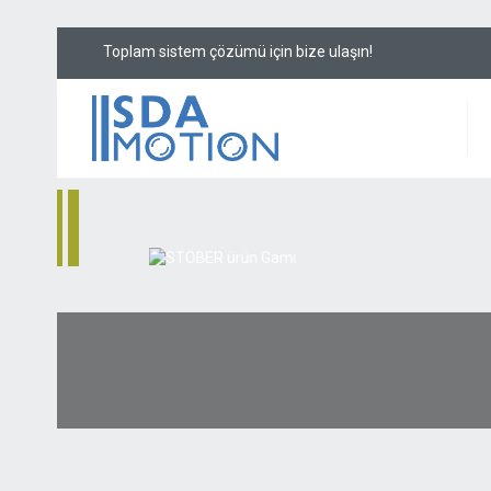
Toplam sistem çözü
E
k
s
e
n
e
l
/
k
o
a
k
s
i
y
e
l
,
o
f
s
e
t
v
e
d
i
k
a
ç
ı
l
ı
s
e
r
v
o
r
e
ç
o
k
ç
e
ş
i
t
l
i
u
y
g
u
l
a
m
a
l
a
r
a
u
y
a
c
a
k
ş
e
k
i
l
d
e
ç
o
k
ç
s
u
n
a
r
.
S
T
Ö
B
E
R
m
o
t
o
r
a
d
a
p
t
ö
r
s
i
s
t
e
m
i
h
e
m
e
n
h
e
m
e
u
y
g
u
n
d
u
r
.