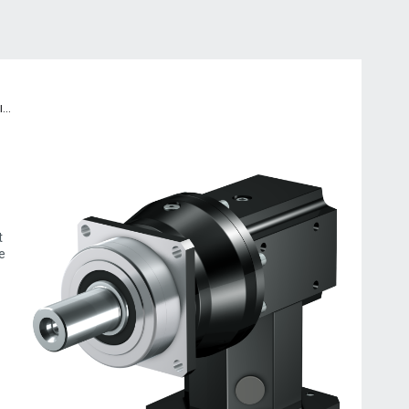
...
t
e