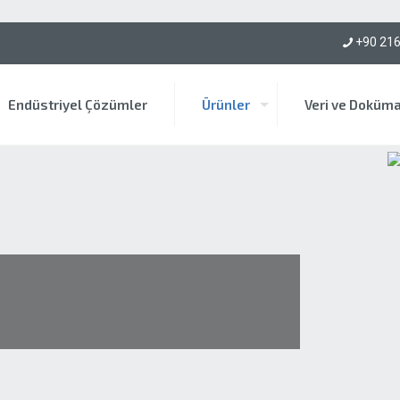
mü için bize ulaşın!
+90 216
Endüstriyel Çözümler
Ürünler
Veri ve Doküm
d
ü
k
t
ö
r
a
l
t
e
r
n
a
t
i
f
l
e
r
i
y
l
e
S
T
Ö
B
E
R
,
e
ş
i
t
l
i
ö
z
e
l
l
e
ş
t
i
r
i
l
e
b
i
l
i
r
ç
ö
z
ü
m
l
e
r
n
h
e
r
m
a
r
k
a
m
o
t
o
r
b
a
ğ
l
a
n
t
ı
s
ı
n
a