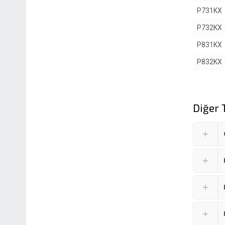
P731KX
P732KX
P831KX
P832KX
Diğer 