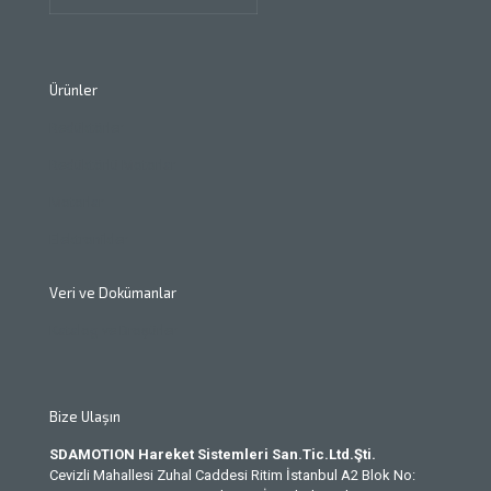
Ürünler
Redüktörler
Redüktörlü Motorlar
Motorlar
Elektronikler
Veri ve Dokümanlar
Katalog ve Broşürler
Bize Ulaşın
SDAMOTION Hareket Sistemleri San.Tic.Ltd.Şti.
Cevizli Mahallesi Zuhal Caddesi Ritim İstanbul A2 Blok No: