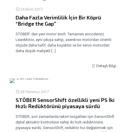
24 Ekim 2017
Daha Fazla Verimlilik İçin Bir Köprü
“Bridge the Gap”
STÖBER’ den yeni motor sınıfı: Tamamen encodersiz
LeanMotor, aynı çıkışa sahip, asenkron motordan önemli
ölçüde daha hafif, daha küçüktür ve bir servo motordan
daha düşük maliyetli
[…]
Detaylı Bilgi..
28 Temmuz 2017
STÖBER SensorShift özellikli yeni PS İki
Hızlı Redüktörünü piyasaya sürdü
STÖBER, son zamanlarda takım tezgahları için SensorShift
dijital aktüatör kontrolüne sahip iki hızlı redüktörünü
piyasaya sürdü. SensorShift, redüktör hız değiştirmek için