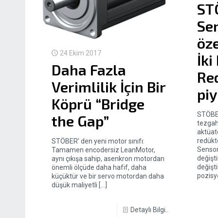
ST
Se
öze
24 Ekim 2017
İki
Daha Fazla
Re
Verimlilik İçin Bir
pi
Köprü “Bridge
STÖBE
the Gap”
tezgahl
aktüatö
redükt
STÖBER’ den yeni motor sınıfı:
Sensor
Tamamen encodersiz LeanMotor,
değişti
aynı çıkışa sahip, asenkron motordan
değişti
önemli ölçüde daha hafif, daha
pozisy
küçüktür ve bir servo motordan daha
düşük maliyetli
[…]
Detaylı Bilgi..