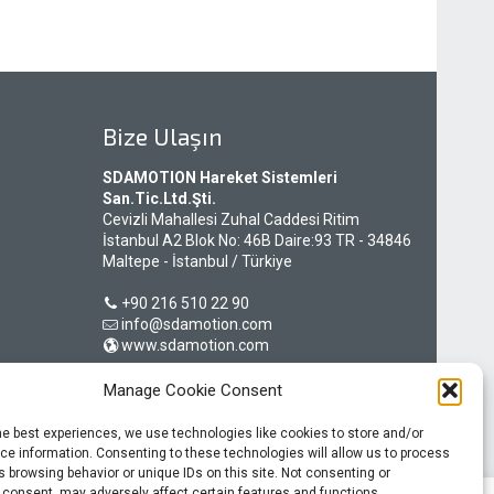
Bize Ulaşın
SDAMOTION Hareket Sistemleri
San.Tic.Ltd.Şti.
Cevizli Mahallesi Zuhal Caddesi Ritim
İstanbul A2 Blok No: 46B Daire:93 TR - 34846
Maltepe - İstanbul / Türkiye
+90 216 510 22 90
info@sdamotion.com
www.sdamotion.com
Manage Cookie Consent
Şirket Künyesi
he best experiences, we use technologies like cookies to store and/or
Gizlilik Politikası
e information. Consenting to these technologies will allow us to process
 browsing behavior or unique IDs on this site. Not consenting or
 consent, may adversely affect certain features and functions.