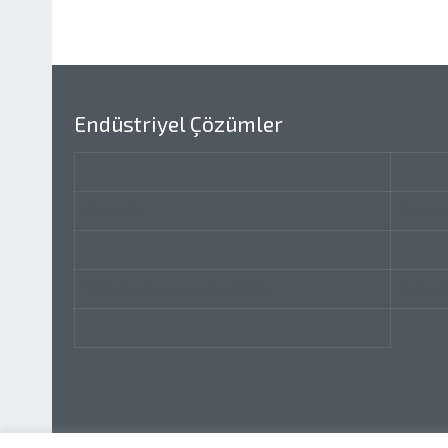
Endüstriyel Çözümler
Havacılık
Otoma
Otomotiv
Gıda ve
Matbaacılık ve Baskı
Takım 
İstifleme ve Malzeme Taşıma
Paketl
Robotik