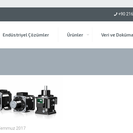
mü için bize ulaşın!
+90 216
Endüstriyel Çözümler
Ürünler
Veri ve Doküm
Temmuz 2017