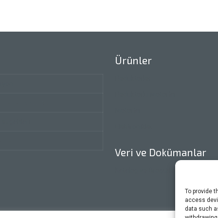
Ürünler
Redüktörler
syon
Redüktörlü Motorlar
 İçecek Endüstrisi
Motorlar
Tezgahları
Elektronikler
eme
Veri ve Dokümanlar
Katalog ve Broşürler
To provide t
access devic
data such as
withdrawing