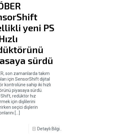
ÖBER
nsorShift
llikli yeni PS
 Hızlı
düktörünü
yasaya sürdü
R, son zamanlarda takım
arı için SensorShift dijital
r kontrolüne sahip iki hızlı
örünü piyasaya sürdü.
Shift, redüktör hız
rmek için dişlilerini
rirken seçici dişlerin
onlarını
[…]
Detaylı Bilgi..