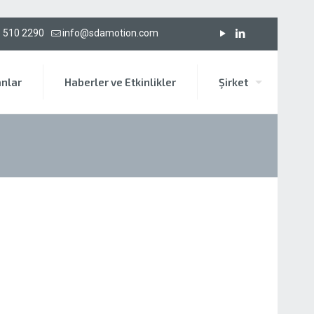
 510 2290
info@sdamotion.com
anlar
Haberler ve Etkinlikler
Şirket