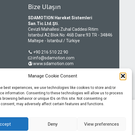
Bize Ulaşın
SDAMOTION Hareket Sistemleri
San.Tic.Ltd.Şti.
Cevizli Mahallesi Zuhal Caddesi Ritim
İstanbul A2 Blok No: 46B Daire:93 TR - 34846
Maltepe - İstanbul / Türkiye
+90 216 510 22 90
info@sdamotion.com
www.sdamotion.com
Manage Cookie Consent
Şirket Künyesi
he best experiences, we use technologies like cookies to store and/or
Gizlilik Politikası
e information. Consenting to these technologies will allow us to process
 browsing behavior or unique IDs on this site. Not consenting or
 consent, may adversely affect certain features and functions.
ınızla ilgili bilgileri ayrıca sosyal medya, reklamcılık ve analiz iş
lgilerle birleştirebilir. Web sitemizi kullanmaya devam ederseniz
ccept
Deny
View preferences