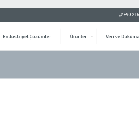
mü için bize ulaşın!
+90 216
Endüstriyel Çözümler
Ürünler
Veri ve Doküm