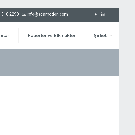
 510 2290
info@sdamotion.com
anlar
Haberler ve Etkinlikler
Şirket