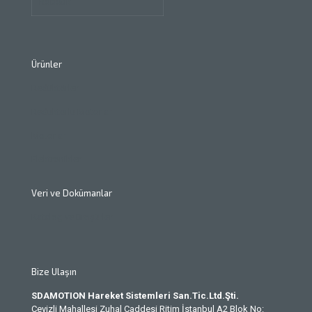
Robotik
Ürünler
Redüktörler
Redüktörlü Motorlar
Motorlar
Elektronikler
Veri ve Dokümanlar
Katalog ve Broşürler
Bize Ulaşın
SDAMOTION Hareket Sistemleri San.Tic.Ltd.Şti.
Cevizli Mahallesi Zuhal Caddesi Ritim İstanbul A2 Blok No: