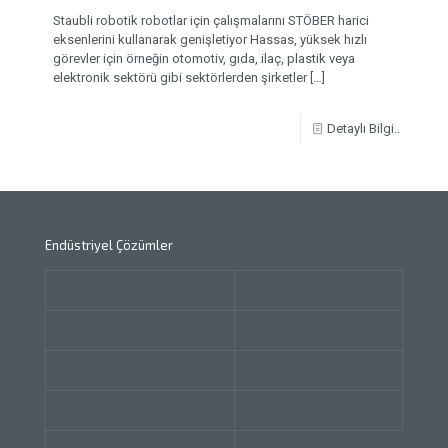
Staubli robotik robotlar için çalışmalarını STÖBER harici
eksenlerini kullanarak genişletiyor Hassas, yüksek hızlı
görevler için örneğin otomotiv, gıda, ilaç, plastik veya
elektronik sektörü gibi sektörlerden şirketler
[…]
Detaylı Bilgi..
Endüstriyel Çözümler
Havacılık
Otomasyon
Otomotiv
Gıda ve İçecek Endüstrisi
Matbaacılık ve Baskı
Takım Tezgahları
İstifleme ve Malzeme Taşıma
Paketleme