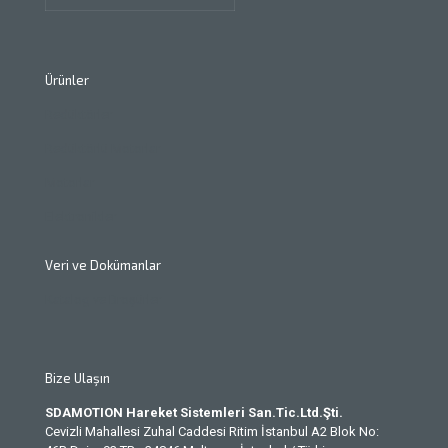
Ürünler
Redüktörler
Redüktörlü Motorlar
Motorlar
Elektronikler
Veri ve Dokümanlar
Katalog ve Broşürler
Bize Ulaşın
SDAMOTION Hareket Sistemleri San.Tic.Ltd.Şti.
Cevizli Mahallesi Zuhal Caddesi Ritim İstanbul A2 Blok No: