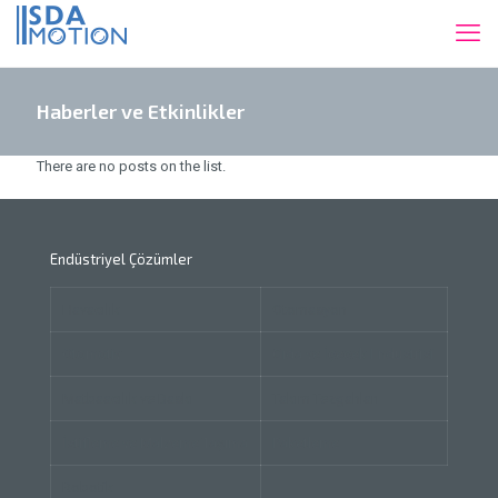
Haberler ve Etkinlikler
There are no posts on the list.
Endüstriyel Çözümler
Havacılık
Otomasyon
Otomotiv
Gıda ve İçecek Endüstrisi
Matbaacılık ve Baskı
Takım Tezgahları
İstifleme ve Malzeme Taşıma
Paketleme
Robotik