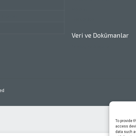
 İçecek Endüstrisi
Motorlar
Tezgahları
Elektronikler
eme
Veri ve Dokümanlar
Katalog ve Broşürler
 saklıdır - All Rights Reserved
To provide t
access devic
data such as