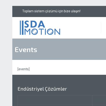
Toplam sistem çözü
Events
[events]
Endüstriyel Çözümler
Havacılık
Otoma