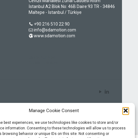
Cevizli Mahallesi Zuhal Caddesi Ritim
İstanbul A2 Blok No: 46B Daire:93 TR - 34846
Maltepe - İstanbul / Türkiye
+90 216 510 22 90
info@sdamotion.com
www.sdamotion.com
Şirket Künyesi
Gizlilik Politikası
Manage Cookie Consent
he best experiences, we use technologies like cookies to store and/or
e information. Consenting to these technologies will allow us to process
 browsing behavior or unique IDs on this site. Not consenting or