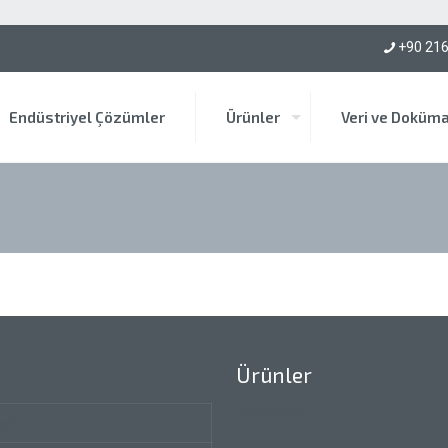
mü için bize ulaşın!
+90 216
Endüstriyel Çözümler
Ürünler
Veri ve Doküm
Ürünler
Redüktörler
syon
Redüktörlü Motorlar