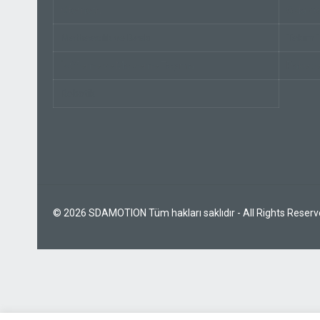
Otomotiv
Gıda ve
Matbaacılık ve Baskı
Takım 
İstifleme ve Malzeme Taşıma
Paketl
Robotik
© 2026 SDAMOTION Tüm hakları